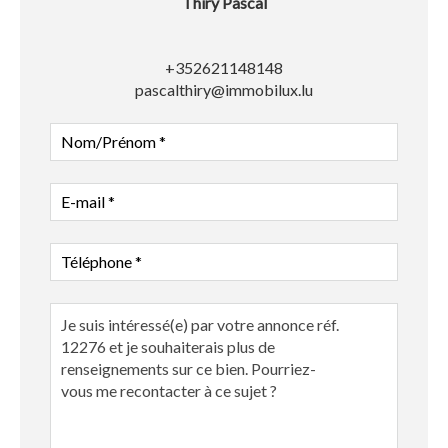
Thiry Pascal
+352621148148
pascalthiry@immobilux.lu